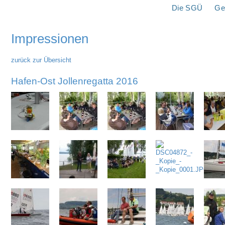
überspringen
Die SGÜ
Ge
Impressionen
zurück zur Übersicht
Hafen-Ost Jollenregatta 2016