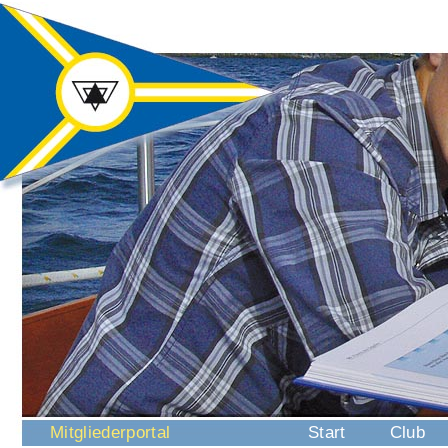
Navigation
Mitgliederportal
Start
Club