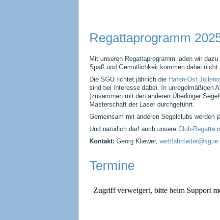
überspringen
Regattaprogramm 202
Mit unseren Regattaprogramm laden wir dazu 
Spaß und Gemütlichkeit kommen dabei nicht 
Die SGÜ richtet jährlich die
Hafen-Ost Jollenr
sind bei Interesse dabei. In unregelmäßigen
(zusammen mit den anderen Überlinger Segelve
Masterschaft der Laser durchgeführt.
Gemeinsam mit anderen Segelclubs werden jä
Und natürlich darf auch unsere
Club-Regatta
n
Kontakt:
Georg Kliewer,
wettfahrtleiter@sgue
Termine