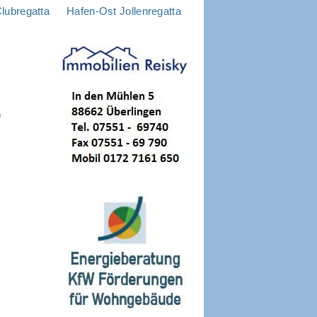
lubregatta
Hafen-Ost Jollenregatta
n