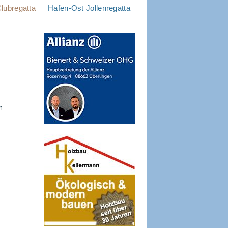
lubregatta
Hafen-Ost Jollenregatta
m